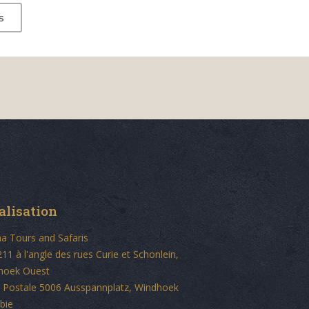
s
alisation
a Tours and Safaris
211 à l'angle des rues Curie et Schonlein,
hoek Ouest
 Postale 5006 Ausspannplatz, Windhoek
bie