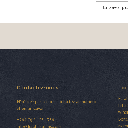
En savoir plu
Contactez-nous
Loc
Furah
N'hésitez pas à nous contactez au numéro
Erf 3
et email suivant
Wind
Boite
+264 (0) 61 231 736
Nami
info@furahasafaris.com